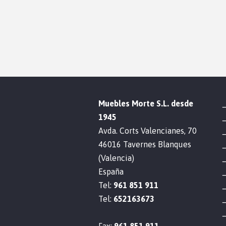
Muebles Morte S.L. desde
1945
Avda. Corts Valencianes, 70
46016 Tavernes Blanques
(Valencia)
España
Tel:
961 851 911
Tel:
652163673
Fax:
961 851 911