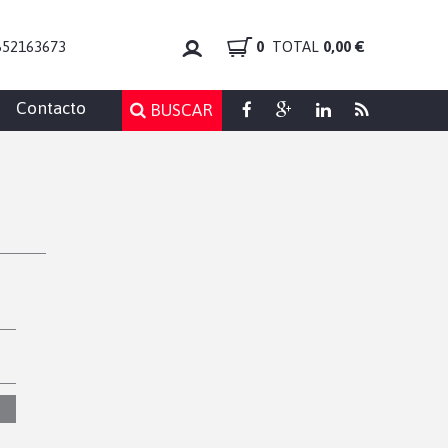
652163673
0
TOTAL
0,00 €
Contacto
BUSCAR