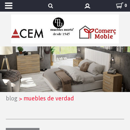
0
blog
>
muebles de verdad